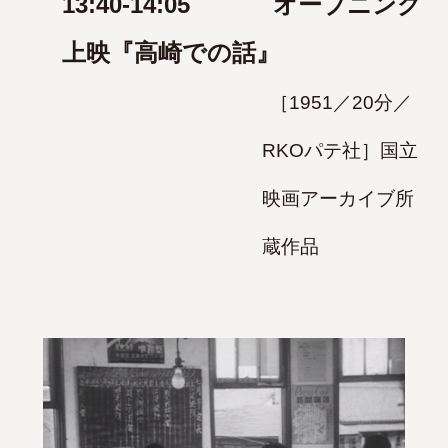
13:40-14:05
オープニング
上映『高崎での話』
［1951／20分／
RKOパテ社］国立
映画アーカイブ所
蔵作品