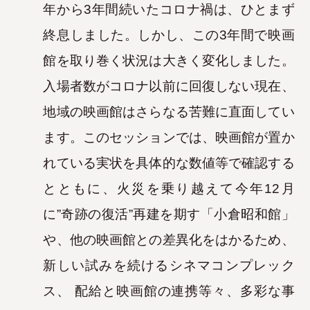
年から
3年間続いたコロナ禍は、ひとまず
終息しました。しかし、この3年間で映画
館を取り巻く状況は大きく変化しました。
入場者数が
コロナ以前に回復しない現在、
地域の映画館はさらなる苦難に直面してい
ます。
このセッションでは、映画館が置か
れている実状を具体的な数値等で確認する
とともに、火災を乗り越えて今年12月
に
”奇跡の復活”再建を期す「小倉昭和館」
や、他の映画館との差異化をはかるため、
新しい試みを続けるシネマコンプレック
ス、
配給と映画館
の連携等々、多彩な事