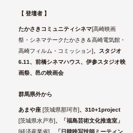
【 登壇者 】
たかさきコミュニティシネマ
[高崎映画
祭・シネマテークたかさき＆高崎電気館・
高崎フィルム・コミッション]
、
スタジオ
6.11、
前橋シネマハウス、
伊参スタジオ映
画祭、
邑の映画会
群馬県外から
あまや座
[茨城県那珂市]
、
310+1project
[茨城県水戸市]
、
「福島芸術文化推進室」
[経済産業省]
、
「日韓映写技師ミーティン