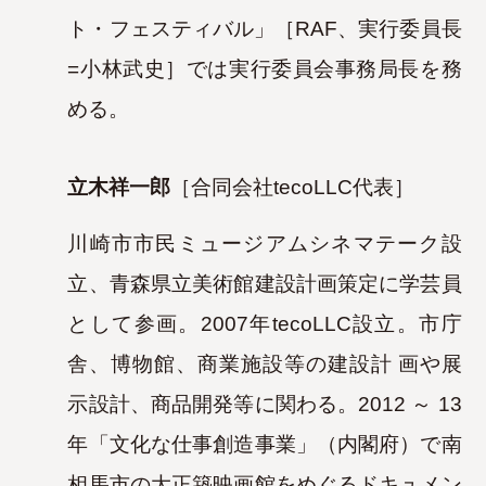
ト・フェスティ
バル」［RAF、実行委員長
=小林武史］では実行委員会事務局長を務
める。
立木祥一郎
［合同会社tecoLLC代表］
川崎市市民ミュージアムシネマテーク設
立、青森県立美術館建設計画策定に学芸員
として参画。2007年tecoLLC設立。市庁
舎、博物館、商業施設等の建設計
画や展
示設計、商品開発等に関わる。2012 ～ 13
年「文化な仕事創造事業」（内閣府）で南
相馬市の大正築映画館をめぐるドキュメン