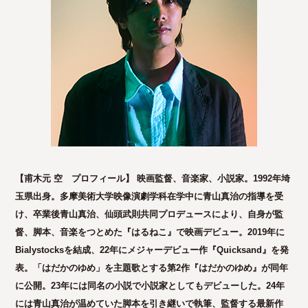
【甫木元 空 プロフィール】
映画監督、音楽家、小説家。1992年埼
玉県出身。多摩美術大学映像演劇学科在学中に青山真治の指導を受
け、卒業後青山真治、仙頭武則共同プロデュースにより、自身が監
督、脚本、音楽をつとめた『はるねこ』で映画デビュー。2019年に
Bialystocksを結成、22年にメジャーデビュー作『Quicksand』を発
表。「はだかのゆめ」を主題歌とする第2作『はだかのゆめ』が同年
に公開。23年には同名の小説で小説家としてもデビューした。24年
には青山真治が温めていた脚本を引き継いで執筆、監督する最新作