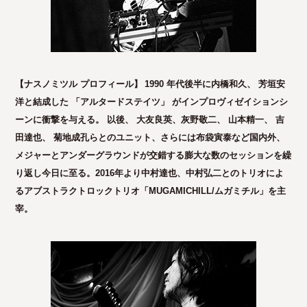
【ナスノミツル プロフィール】
1990 年代後半に内橋和久、 芳垣安
洋と結成した 「アルタードステイツ」 がインプロヴィゼイションシ
ーンに衝撃を与える。 以後、 大友良英、灰野敬二、 山本精一、 吉
田達也、 菊地成孔らとのユニット、さらには布袋寅泰など国内外、
メジャーとアンダーグラウンドが交錯する膨大な数のセッションを繰
り返し今日に至る。2016年より中村達也、中村弘二とのトリオによ
るアブストラクトロックトリオ「MUGAMICHILL/ムガミチル」を主
宰。