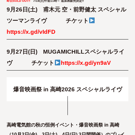
即日SOLD OUT!!
7/18(土)午前11時～ 追加席販売決定!!
9月26日(土) 甫木元 空・前野健太 スペシャル
ツーマンライヴ
チケット
https://x.gd/vIdFD
9月27日(日) MUGAMICHILLスペシャルライ
ヴ
チケット
https://x.gd/yn9aV
爆音映画祭 in 高崎2026 スペシャルライヴ
高崎電気館の秋の恒例イベント・爆音映画祭 in 高崎
（10月2日(金)、3日(土)、4日(日) 3日間開催）のプレイ