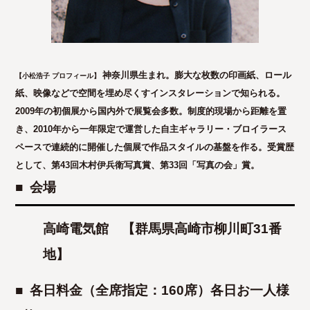
神奈川県生まれ。膨大な枚数の印画紙、ロール
【小松浩子 プロフィール】
紙、映像などで空間を埋め尽くすインスタレーションで知られる。
2009年の初個展から国内外で展覧会多数。制度的現場から距離を置
き、2010年から一年限定で運営した自主ギャラリー・ブロイラース
ペースで連続的に開催した個展で作品スタイルの基盤を作る。受賞歴
として、第43回木村伊兵衛写真賞、第33回「写真の会」賞。
■ 会場
高崎電気館 【群馬県高崎市柳川町31番
地】
■ 各日料金（全席指定：
160席）各日お一人様